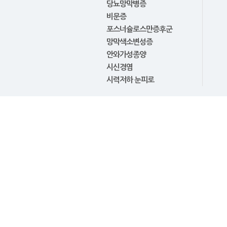
당뇨망막병증
비문증
포스너슐로스만증후군
망막색소변성증
안와가성종양
시신경염
시력저하 눈피로