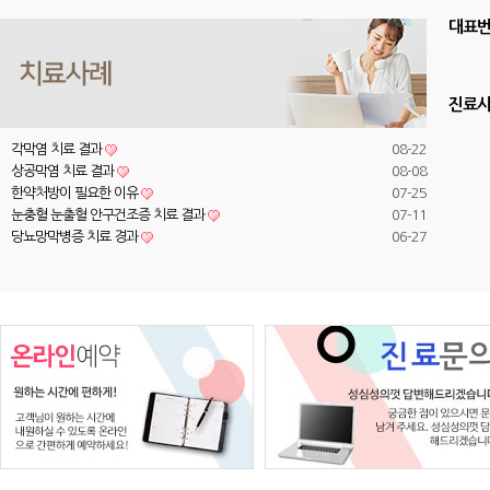
대표
진료
각막염 치료 결과
08-22
상공막염 치료 결과
08-08
한약처방이 필요한 이유
07-25
눈충혈 눈출혈 안구건조증 치료 결과
07-11
당뇨망막병증 치료 경과
06-27