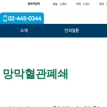
접속자집계
오늘
2,856
어제
3,361
최대
소개
안과질환
망막혈관폐쇄