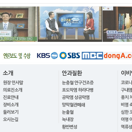
소개
안과질환
이비
원장 인사말
눈충혈 안구건조증
코로
의료진소개
포도막염 하라다병
구내염
진료안내
공막염 상공막염
풍치 
장비소개
망막혈관폐쇄
비염 
둘러보기
눈출혈
심한 
오시는길
녹내장
이명 
황반변성
역류