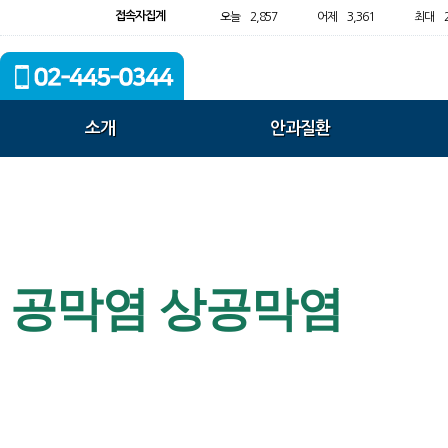
접속자집계
오늘
2,857
어제
3,361
최대
소개
안과질환
공막염 상공막염