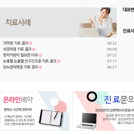
대표
진료
각막염 치료 결과
08-22
상공막염 치료 결과
08-08
한약처방이 필요한 이유
07-25
눈충혈 눈출혈 안구건조증 치료 결과
07-11
당뇨망막병증 치료 경과
06-27