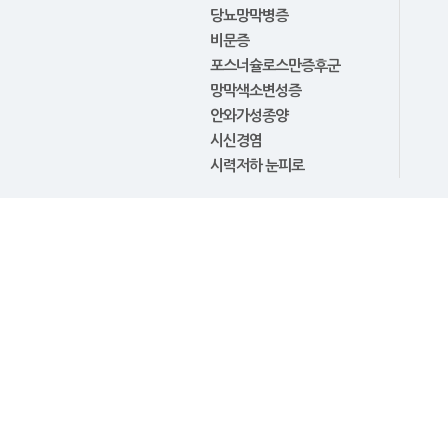
당뇨망막병증
비문증
포스너슐로스만증후군
망막색소변성증
안와가성종양
시신경염
시력저하 눈피로