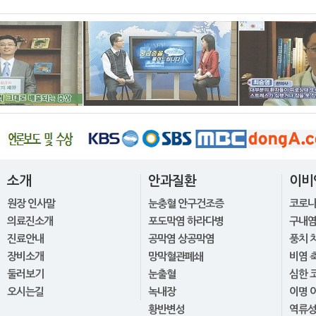
소개
안과질환
이비
원장 인사말
눈충혈 안구건조증
코로
의료진소개
포도막염 하라다병
구내염
진료안내
공막염 상공막염
풍치 
장비소개
망막혈관폐쇄
비염 
둘러보기
눈출혈
심한 
오시는길
녹내장
이명 
황반변성
역류