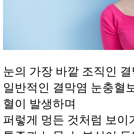
눈의 가장 바깥 조직인 
일반적인 결막
염 눈충혈
혈이 발생
하며
퍼
렇
게 멍든 것처럼 보이