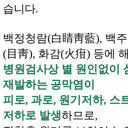
습니다
.
백정청람
(
白睛靑藍
),
백주
(
目靑
),
화감
(
火疳
)
등에 
병원검사상 별 원인없이 
재발하는 공막염이
피로
,
과로
,
원기저하
,
스
저하로 발생
하므로
,