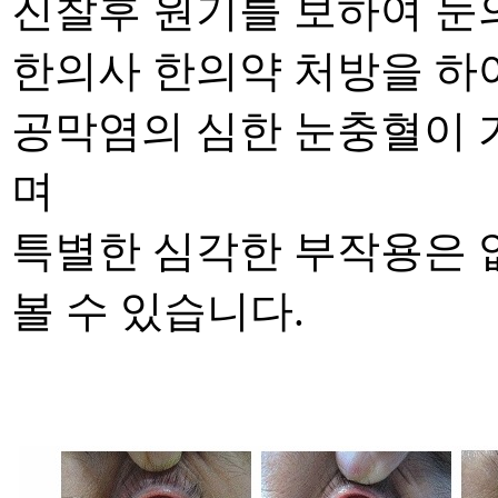
진
찰후
원기를 보하여 눈
한의사 한의약 처방을 하
공막염의 심한 눈충혈이
며
특별한 심각한 부작용은 
볼 수 있습니다
.