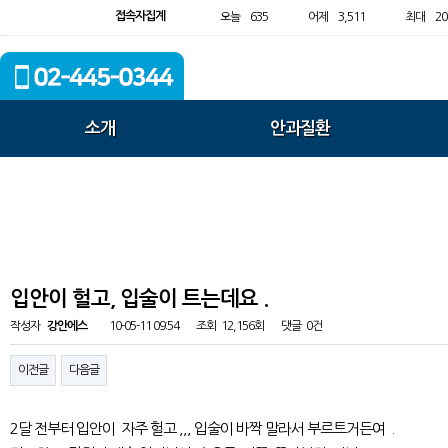
접속자집계
오늘
635
어제
3,511
최대
20
소개
안과질환
입안이 헐고, 입술이 트는데요 .
작성자
강안에스
10-05-11 09:54
조회
12,156회
댓글
0건
이전글
다음글
2달 전부터 입안이 자주 헐고 ,,, 입술이 바짝 말라서 부르트거든여 .