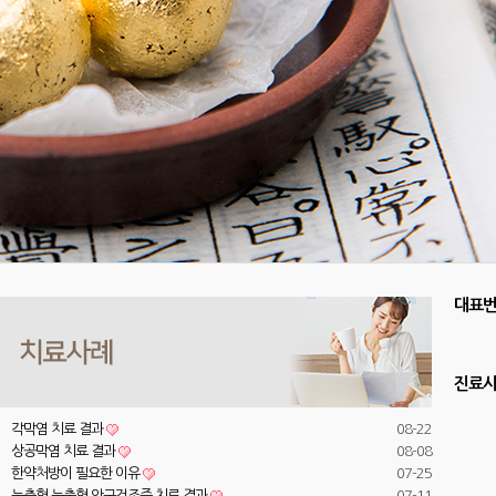
대표
진료
각막염 치료 결과
08-22
상공막염 치료 결과
08-08
한약처방이 필요한 이유
07-25
눈충혈 눈출혈 안구건조증 치료 결과
07-11