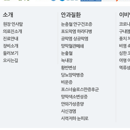
소개
안과질환
이비
원장 인사말
눈충혈 안구건조증
코로
의료진소개
포도막염 하라다병
구내염
진료안내
공막염 상공막염
풍치 
장비소개
망막혈관폐쇄
비염 
둘러보기
눈출혈
심한 
오시는길
녹내장
이명 
황반변성
역류
당뇨망막병증
비문증
포스너슐로스만증후군
망막색소변성증
안와가성종양
시신경염
시력저하 눈피로