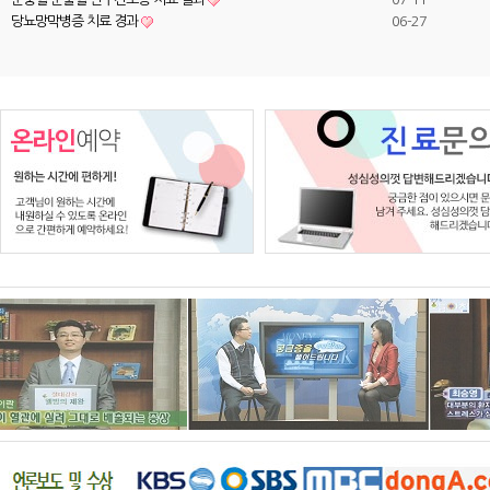
당뇨망막병증 치료 경과
06-27