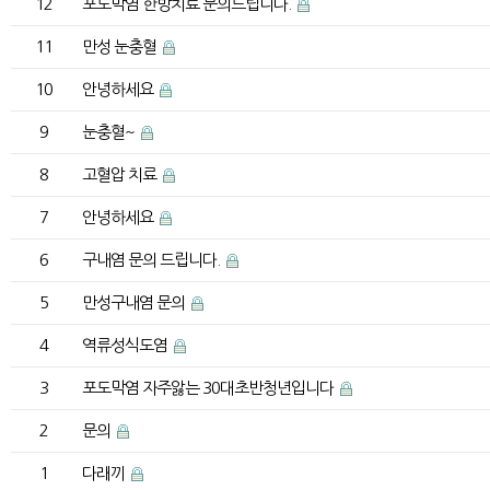
12
포도막염 한방치료 문의드립니다.
11
만성 눈충혈
10
안녕하세요
9
눈충혈~
8
고혈압 치료
7
안녕하세요
6
구내염 문의 드립니다.
5
만성구내염 문의
4
역류성식도염
3
포도막염 자주앓는 30대초반청년입니다
2
문의
1
다래끼