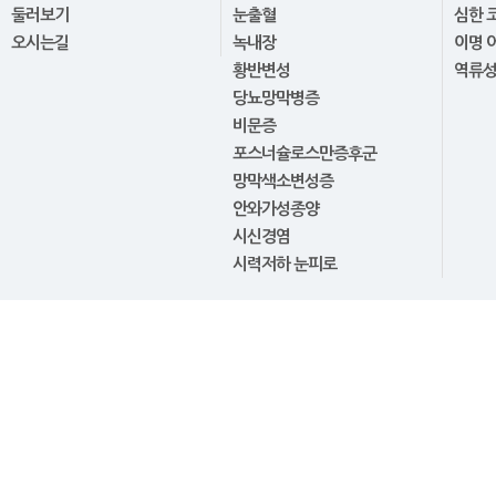
둘러보기
눈출혈
심한 
오시는길
녹내장
이명 
황반변성
역류
당뇨망막병증
비문증
포스너슐로스만증후군
망막색소변성증
안와가성종양
시신경염
시력저하 눈피로