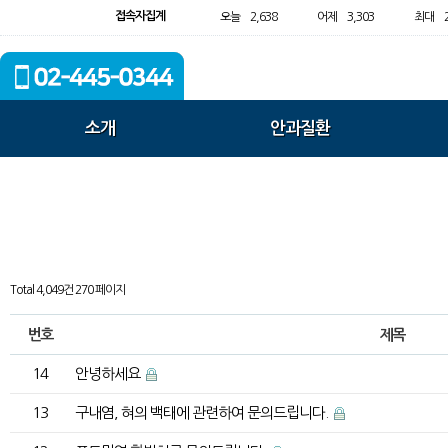
접속자집계
오늘
2,638
어제
3,303
최대
소개
안과질환
Total 4,049건
270 페이지
번호
제목
14
안녕하세요
13
구내염, 혀의 백태에 관련하여 문의드립니다.