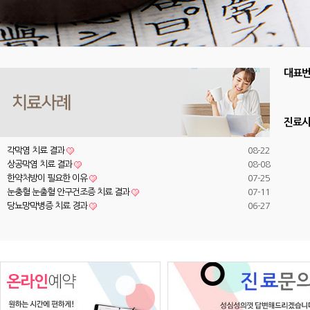
대표
진료
각막염 치료 결과
08-22
상공막염 치료 결과
08-08
한약처방이 필요한 이유
07-25
눈충혈 눈출혈 안구건조증 치료 결과
07-11
당뇨망막병증 치료 경과
06-27