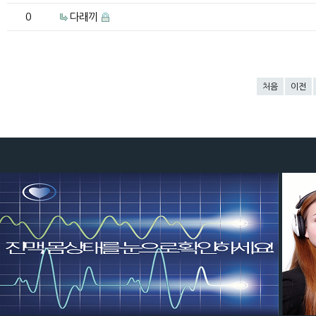
0
다래끼
처음
이전