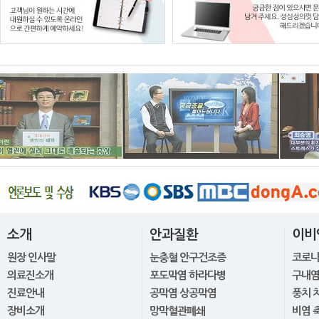
소개
안과질환
이비
원장 인사말
눈충혈 안구건조증
코로
의료진소개
포도막염 하라다병
구내염
진료안내
공막염 상공막염
풍치 
장비소개
망막혈관폐쇄
비염 