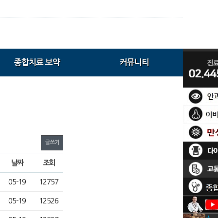
종합치료 보약
커뮤니티
글쓰기
날짜
조회
05-19
12757
05-19
12526