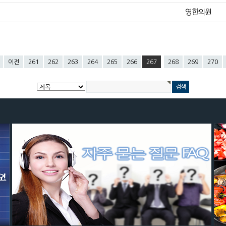
영한의원
이전
261
262
263
264
265
266
267
268
269
270