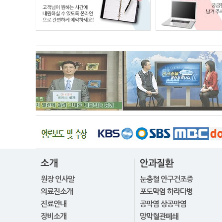
소개
안과질환
원장 인사말
눈충혈 안구건조증
의료진소개
포도막염 하라다병
진료안내
공막염 상공막염
장비소개
망막혈관폐쇄