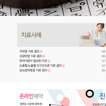
각막염 치료 결과
08
상공막염 치료 결과
08
한약처방이 필요한 이유
07
눈충혈 눈출혈 안구건조증 치료 결과
07
당뇨망막병증 치료 경과
06