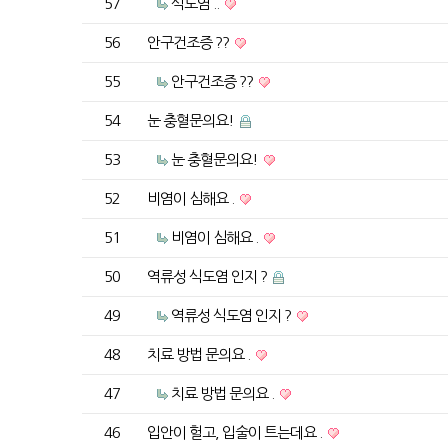
57
식도염 ..
56
안구건조증 ??
55
안구건조증 ??
54
눈 충혈문의요!
53
눈 충혈문의요!
52
비염이 심해요 .
51
비염이 심해요 .
50
역류성 식도염 인지 ?
49
역류성 식도염 인지 ?
48
치료 방법 문의요 .
47
치료 방법 문의요 .
46
입안이 헐고, 입술이 트는데요 .