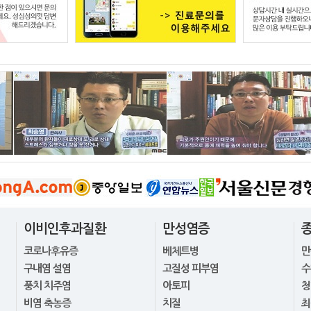
이비인후과질환
만성염증
코로나후유증
베체트병
만
구내염 설염
고질성 피부염
수
풍치 치주염
아토피
청
비염 축농증
치질
최