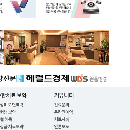
종합치료 보약
커뮤니티
성피로 면역력
진료문의
험생 보약
온라인예약
혈 해독
치료사례
상급 치료보약
언론보도