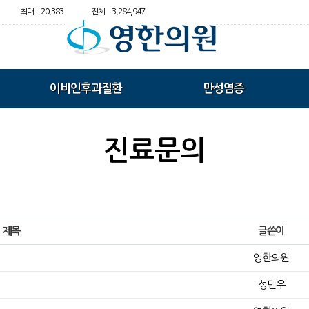
최대
20,383
전체
3,284,947
이비인후과질환
만성염증
진료문의
제목
글쓴이
영한의원
성민우