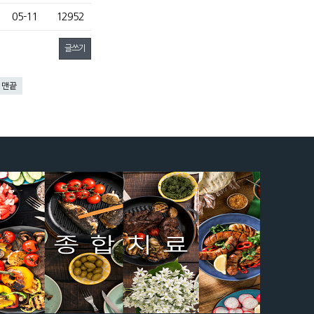
05-11
12952
글쓰기
맨끝