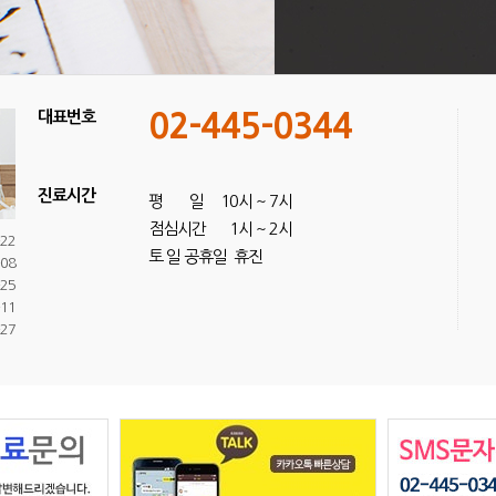
대표번호
02-445-0344
진료시간
평 일 10시 ~ 7시
점심시간 1시 ~ 2시
-22
토 일 공휴일 휴진
-08
-25
-11
-27