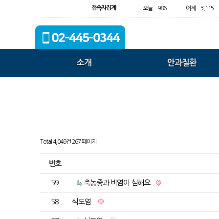
접속자집계
오늘
986
어제
3,115
소개
안과질환
Total 4,049건
267 페이지
번호
59
축농증과 비염이 심해요 .
58
식도염 ..