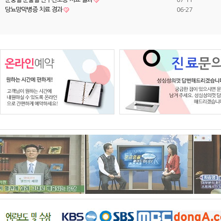
당뇨망막병증 치료 경과
06-27