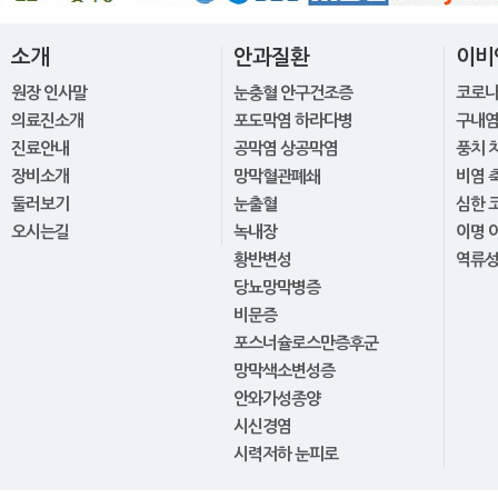
소개
안과질환
이비
원장 인사말
눈충혈 안구건조증
코로
의료진소개
포도막염 하라다병
구내염
진료안내
공막염 상공막염
풍치 
장비소개
망막혈관폐쇄
비염 
둘러보기
눈출혈
심한 
오시는길
녹내장
이명 
황반변성
역류
당뇨망막병증
비문증
포스너슐로스만증후군
망막색소변성증
안와가성종양
시신경염
시력저하 눈피로