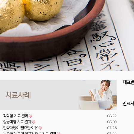
대표
진료
각막염 치료 결과
08-22
상공막염 치료 결과
08-08
한약처방이 필요한 이유
07-25
눈충혈 눈출혈 안구건조증 치료 결과
07-11