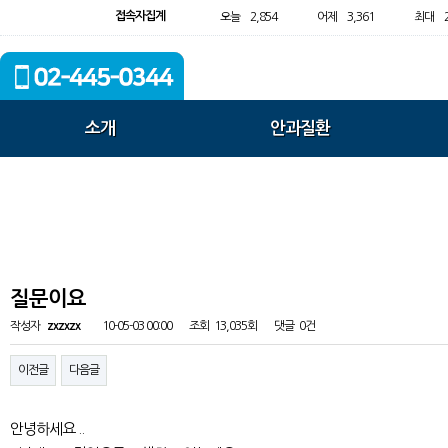
접속자집계
오늘
2,854
어제
3,361
최대
소개
안과질환
질문이요
작성자
zxzxzx
10-05-03 00:00
조회
13,035회
댓글
0건
이전글
다음글
안녕하세요 ..