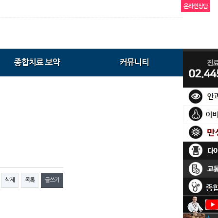
온라인상담
종합치료 보약
커뮤니티
삭제
목록
글쓰기