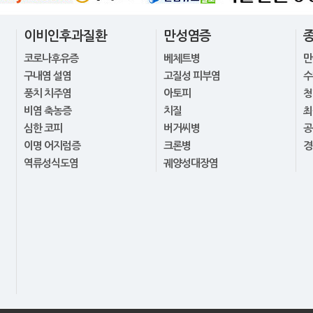
이비인후과질환
만성염증
코로나후유증
베체트병
만
구내염 설염
고질성 피부염
수
풍치 치주염
아토피
청
비염 축농증
치질
최
심한 코피
버거씨병
공
이명 어지럼증
크론병
경
역류성식도염
궤양성대장염