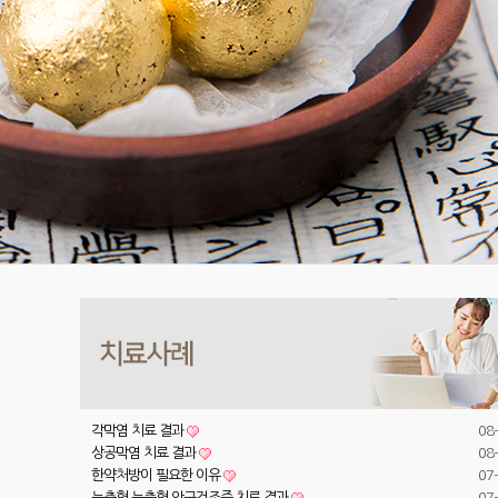
각막염 치료 결과
08
상공막염 치료 결과
08
한약처방이 필요한 이유
07
눈충혈 눈출혈 안구건조증 치료 결과
07