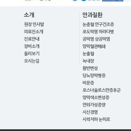
소개
안과질환
원장 인사말
눈충혈 안구건조증
의료진소개
포도막염 하라다병
진료안내
공막염 상공막염
장비소개
망막혈관폐쇄
둘러보기
눈출혈
오시는길
녹내장
황반변성
당뇨망막병증
비문증
포스너슐로스만증후군
망막색소변성증
안와가성종양
시신경염
시력저하 눈피로