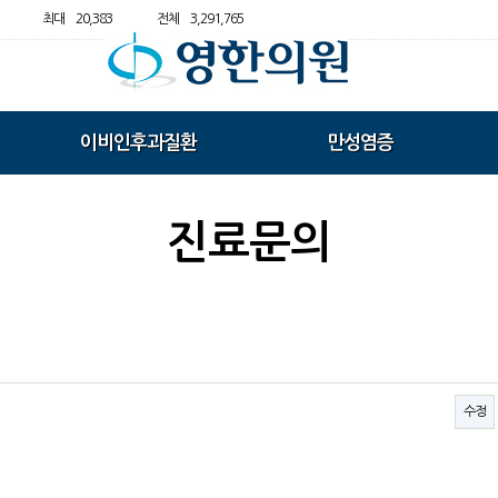
최대
20,383
전체
3,291,765
이비인후과질환
만성염증
진료문의
수정