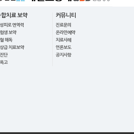
종합치료 보약
커뮤니티
성피로 면역력
진료문의
험생 보약
온라인예약
혈 해독
치료사례
상급 치료보약
언론보도
진단
공지사항
옥고