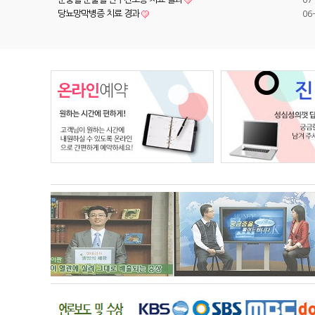
당뇨망막병증 치료 경과
06