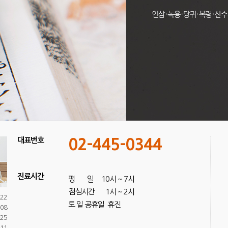
대표번호
02-445-0344
진료시간
평 일 10시 ~ 7시
점심시간 1시 ~ 2시
-22
토 일 공휴일 휴진
-08
-25
-11