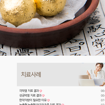
각막염 치료 결과
08
상공막염 치료 결과
08
한약처방이 필요한 이유
07
눈충혈 눈출혈 안구건조증 치료 결과
07