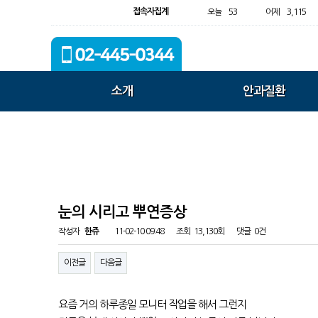
접속자집계
오늘
53
어제
3,115
소개
안과질환
눈의 시리고 뿌연증상
작성자
한쥬
11-02-10 09:48
조회
13,130회
댓글
0건
이전글
다음글
요즘 거의 하루종일 모니터 작업을 해서 그런지