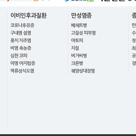
이비인후과질환
만성염증
코로나후유증
베체트병
만
구내염 설염
고질성 피부염
수
풍치 치주염
아토피
청
비염 축농증
치질
최
심한 코피
버거씨병
공
이명 어지럼증
크론병
경
역류성식도염
궤양성대장염