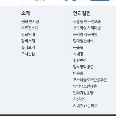
소개
안과질환
원장 인사말
눈충혈 안구건조증
의료진소개
포도막염 하라다병
진료안내
공막염 상공막염
장비소개
망막혈관폐쇄
둘러보기
눈출혈
오시는길
녹내장
황반변성
당뇨망막병증
비문증
포스너슐로스만증후군
망막색소변성증
안와가성종양
시신경염
시력저하 눈피로