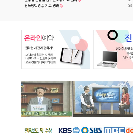
당뇨망막병증 치료 경과
06