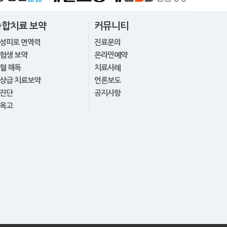
종합치료 보약
커뮤니티
성피로 면역력
진료문의
험생 보약
온라인예약
혈 해독
치료사례
상급 치료보약
언론보도
진단
공지사항
옥고