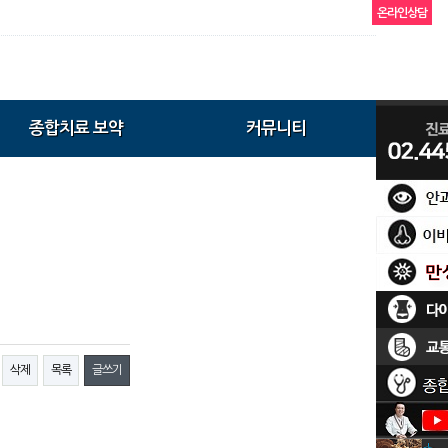
온라인상담
종합치료 보약
커뮤니티
삭제
목록
글쓰기