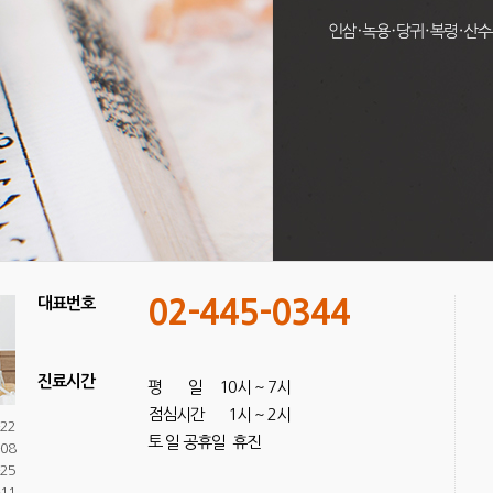
대표번호
02-445-0344
진료시간
평 일 10시 ~ 7시
점심시간 1시 ~ 2시
-22
토 일 공휴일 휴진
-08
-25
-11