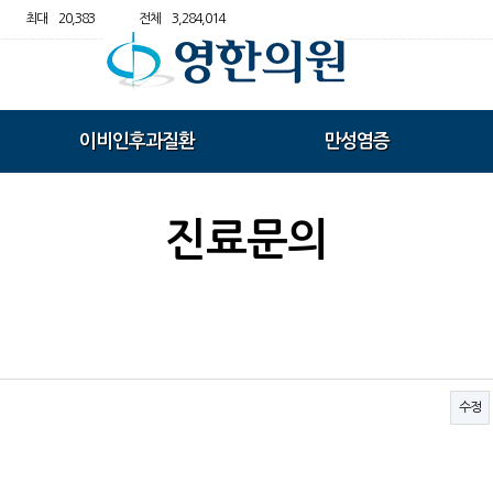
최대
20,383
전체
3,284,014
이비인후과질환
만성염증
진료문의
수정